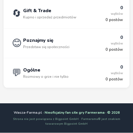
0
🔄
Gift & Trade
wątków
Kupno i sprzedaż przedmiotów
0 postów
0
😊
Poznajmy się
wątków
Przedstaw się społeczności
0 postów
0
💬
Ogólne
wątków
Rozmowy o grze i nie tylko
0 postów
Wasza-Farma.pl
· Nieoficjalny fan site gry Farmerama · © 2026
Strona nie jest powiązana z Bigpoint GmbH · Farmerama® jest znakiem
towarowym Bigpoint GmbH