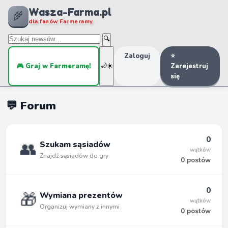
Wasza-Farma.pl
🌾
dla fanów Farmeramy
🔍
Zaloguj
⭐
🎮 Graj w Farmeramę!
🌙
☀️
Zarejestruj
się
💬 Forum
0
👥
Szukam sąsiadów
wątków
Znajdź sąsiadów do gry
0 postów
0
🎁
Wymiana prezentów
wątków
Organizuj wymiany z innymi
0 postów