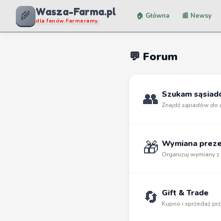
Wasza-Farma.pl
🌾
🏠 Główna
📰 Newsy
dla fanów Farmeramy
💬 Forum
👥
Szukam sąsia
Znajdź sąsiadów do 
🎁
Wymiana prez
Organizuj wymiany z
🔄
Gift & Trade
Kupno i sprzedaż p