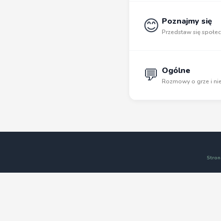
😊
Poznajmy się
Przedstaw się społec
💬
Ogólne
Rozmowy o grze i nie
Stron