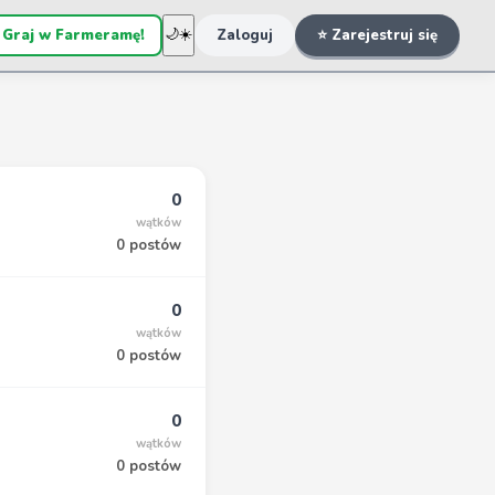
 Graj w Farmeramę!
🌙
☀️
Zaloguj
⭐ Zarejestruj się
0
wątków
0 postów
0
wątków
0 postów
0
wątków
0 postów