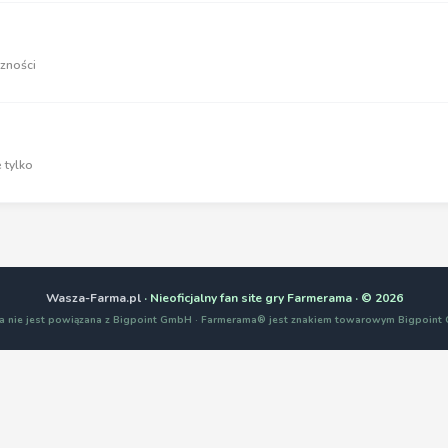
zności
 tylko
Wasza-Farma.pl
· Nieoficjalny fan site gry Farmerama · © 2026
a nie jest powiązana z Bigpoint GmbH · Farmerama® jest znakiem towarowym Bigpoin