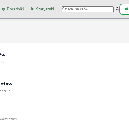
📖 Poradniki
📊 Statystyki
🎮
🔍
dów
gry
entów
 innymi
rzedmiotów