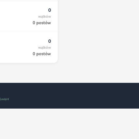
0
wątków
0 postów
0
wątków
0 postów
t GmbH