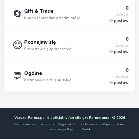
0
🔄
Gift & Trade
wątków
Kupno i sprzedaż przedmiotów
0 postów
0
😊
Poznajmy się
wątków
Przedstaw się społeczności
0 postów
0
💬
Ogólne
wątków
Rozmowy o grze i nie tylko
0 postów
Wasza-Farma.pl
· Nieoficjalny fan site gry Farmerama · © 2026
Strona nie jest powiązana z Bigpoint GmbH · Farmerama® jest znakiem
towarowym Bigpoint GmbH