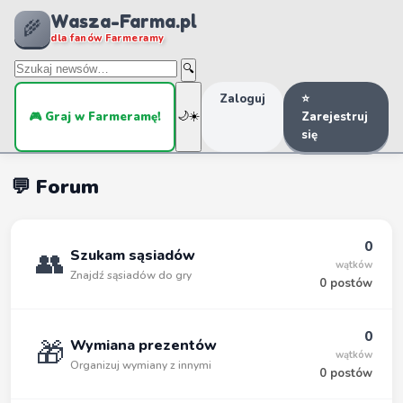
Wasza-Farma.pl
🌾
dla fanów Farmeramy
🔍
Zaloguj
⭐
🎮 Graj w Farmeramę!
🌙
☀️
Zarejestruj
się
💬 Forum
0
👥
Szukam sąsiadów
wątków
Znajdź sąsiadów do gry
0 postów
0
🎁
Wymiana prezentów
wątków
Organizuj wymiany z innymi
0 postów