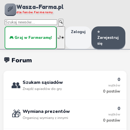
Wasza-Farma.pl
🌾
dla fanów Farmeramy
🔍
Zaloguj
⭐
🎮 Graj w Farmeramę!
🌙
☀️
Zarejestruj
się
💬 Forum
0
👥
Szukam sąsiadów
wątków
Znajdź sąsiadów do gry
0 postów
0
🎁
Wymiana prezentów
wątków
Organizuj wymiany z innymi
0 postów