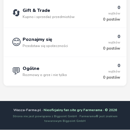
0
🔄
Gift & Trade
wątków
Kupno i sprzedaż przedmiotów
0 postów
0
😊
Poznajmy się
wątków
Przedstaw się społeczności
0 postów
0
💬
Ogólne
wątków
Rozmowy o grze i nie tylko
0 postów
Wasza-Farma.pl
· Nieoficjalny fan site gry Farmerama · © 2026
Strona nie jest powiązana z Bigpoint GmbH · Farmerama® jest znakiem
towarowym Bigpoint GmbH