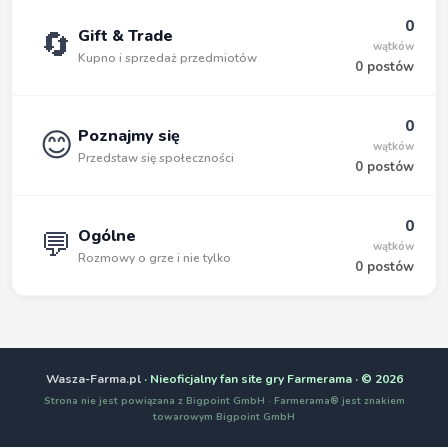
0
🔄
Gift & Trade
wątków
Kupno i sprzedaż przedmiotów
0 postów
0
😊
Poznajmy się
wątków
Przedstaw się społeczności
0 postów
0
💬
Ogólne
wątków
Rozmowy o grze i nie tylko
0 postów
Wasza-Farma.pl
· Nieoficjalny fan site gry Farmerama · © 2026
Strona nie jest powiązana z Bigpoint GmbH · Farmerama® jest znakiem
towarowym Bigpoint GmbH