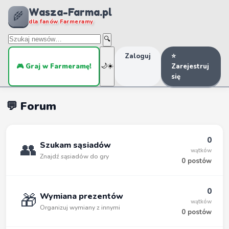
Wasza-Farma.pl
🌾
dla fanów Farmeramy
🔍
Zaloguj
⭐
🎮 Graj w Farmeramę!
🌙
☀️
Zarejestruj
się
💬 Forum
0
👥
Szukam sąsiadów
wątków
Znajdź sąsiadów do gry
0 postów
0
🎁
Wymiana prezentów
wątków
Organizuj wymiany z innymi
0 postów