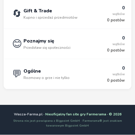
0
🔄
Gift & Trade
wątków
Kupno i sprzedaż przedmiotów
0 postów
0
😊
Poznajmy się
wątków
Przedstaw się społeczności
0 postów
0
💬
Ogólne
wątków
Rozmowy o grze i nie tylko
0 postów
Wasza-Farma.pl
· Nieoficjalny fan site gry Farmerama · © 2026
Strona nie jest powiązana z Bigpoint GmbH · Farmerama® jest znakiem
towarowym Bigpoint GmbH