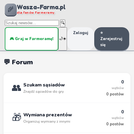
Wasza-Farma.pl
🌾
dla fanów Farmeramy
🔍
Zaloguj
⭐
🎮 Graj w Farmeramę!
🌙
☀️
Zarejestruj
się
💬 Forum
0
👥
Szukam sąsiadów
wątków
Znajdź sąsiadów do gry
0 postów
0
🎁
Wymiana prezentów
wątków
Organizuj wymiany z innymi
0 postów