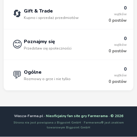
0
🔄
Gift & Trade
wątków
Kupno i sprzedaż przedmiotów
0 postów
0
😊
Poznajmy się
wątków
Przedstaw się społeczności
0 postów
0
💬
Ogólne
wątków
Rozmowy o grze i nie tylko
0 postów
Wasza-Farma.pl
· Nieoficjalny fan site gry Farmerama · © 2026
Strona nie jest powiązana z Bigpoint GmbH · Farmerama® jest znakiem
towarowym Bigpoint GmbH