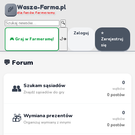
Wasza-Farma.pl
🌾
dla fanów Farmeramy
🔍
Zaloguj
⭐
🎮 Graj w Farmeramę!
🌙
☀️
Zarejestruj
się
💬 Forum
0
👥
Szukam sąsiadów
wątków
Znajdź sąsiadów do gry
0 postów
0
🎁
Wymiana prezentów
wątków
Organizuj wymiany z innymi
0 postów