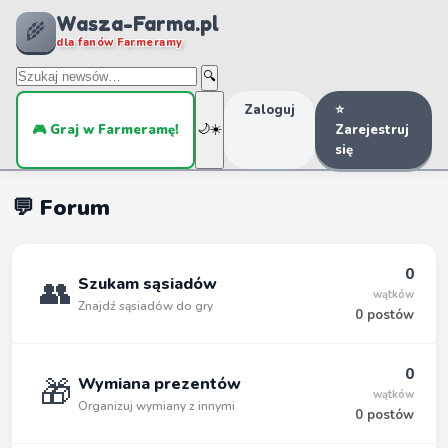
Wasza-Farma.pl
🌾
dla fanów Farmeramy
🔍
Zaloguj
⭐
🎮 Graj w Farmeramę!
🌙
☀️
Zarejestruj
się
💬 Forum
0
👥
Szukam sąsiadów
wątków
Znajdź sąsiadów do gry
0 postów
0
🎁
Wymiana prezentów
wątków
Organizuj wymiany z innymi
0 postów