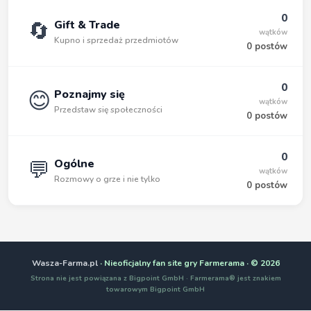
0
🔄
Gift & Trade
wątków
Kupno i sprzedaż przedmiotów
0 postów
0
😊
Poznajmy się
wątków
Przedstaw się społeczności
0 postów
0
💬
Ogólne
wątków
Rozmowy o grze i nie tylko
0 postów
Wasza-Farma.pl
· Nieoficjalny fan site gry Farmerama · © 2026
Strona nie jest powiązana z Bigpoint GmbH · Farmerama® jest znakiem
towarowym Bigpoint GmbH